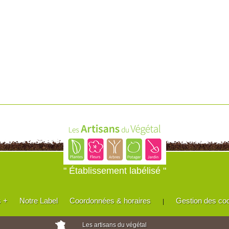
" Établissement labélisé "
s +
Notre Label
Coordonnées & horaires
Gestion des co
|
Les artisans du végétal