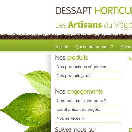
DESSAPT
HORTICU
Artisans
Végé
Les
du
Accueil
Qui sommes-nous ?
Anima
Nos
produits
N
Nos productions végétales
Nos produits jardin
Nos
engagements
Comment cultivons-nous ?
Label artisan du végétal
Nos services +
Suivez-nous sur
D