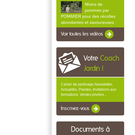
Moins de
pommes par
POMMIER pour des récoltes
abondantes et savoureuses
Voir toutes les vidéos
Votre
Coach
Jardin !
Cahier de jardinage Newsletter,
Actualités, Plantes, Invitations aux
formations, Ventes privées...
Inscrivez-vous
Documents à