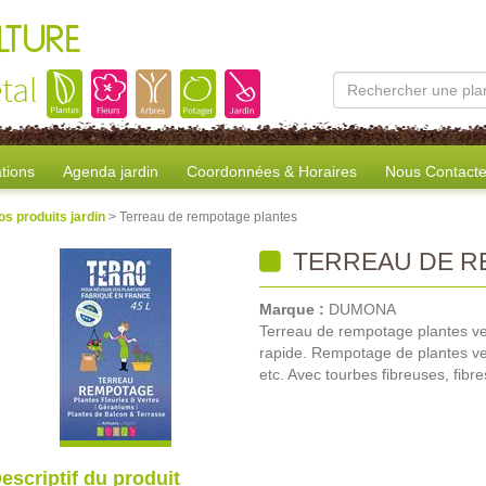
LTURE
tal
tions
Agenda jardin
Coordonnées & Horaires
Nous Contacte
os produits jardin
> Terreau de rempotage plantes
TERREAU DE R
Marque :
DUMONA
Terreau de rempotage plantes ver
rapide. Rempotage de plantes ver
etc. Avec tourbes fibreuses, fibres
escriptif du produit