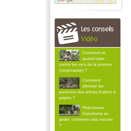
Les conseils
Vidéo
Comment et
quand lutter
contre les vers de la pomme
(carpocapse) ?
Comment
éliminer les
pucerons des arbres fruitiers à
pépins ?
Phéromone,
Kairomone au
jardin, comment cela marche
?