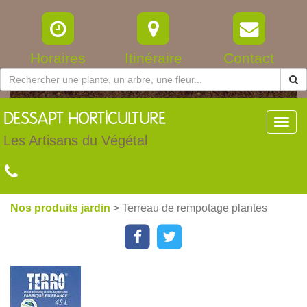
Horaires
Itinéraire
Contact
DESSAPT
HORTICULTURE
Toggl
navig
Les Artisans du Végétal
Nos produits jardin
> Terreau de rempotage plantes