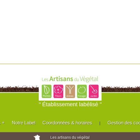
" Établissement labélisé "
s +
Notre Label
Coordonnées & horaires
Gestion des co
|
Les artisans du végétal