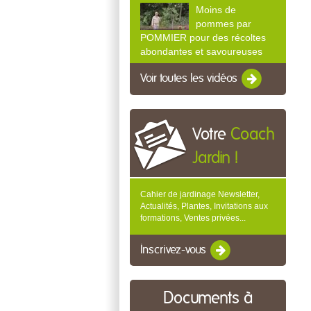
Moins de
pommes par
POMMIER pour des récoltes
abondantes et savoureuses
Voir toutes les vidéos
Votre
Coach
Jardin !
Cahier de jardinage Newsletter,
Actualités, Plantes, Invitations aux
formations, Ventes privées...
Inscrivez-vous
Documents à