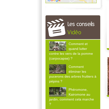
Les conseils
Vidéo
Comment et
quand lutter
contre les vers de la pomme
(carpocapse) ?
Comment
éliminer les
pucerons des arbres fruitiers à
pépins ?
Phéromone,
Kairomone au
jardin, comment cela marche
?