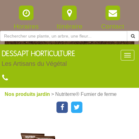
Horaires
Itinéraire
Contact
DESSAPT
HORTICULTURE
Toggl
navig
Les Artisans du Végétal
Nos produits jardin
> Nutriterre® Fumier de ferme