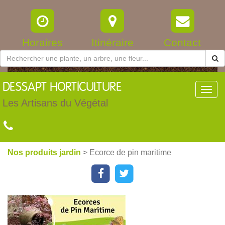
Horaires
Itinéraire
Contact
DESSAPT
HORTICULTURE
Toggl
navig
Les Artisans du Végétal
Nos produits jardin
> Ecorce de pin maritime