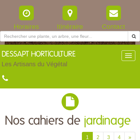
Horaires
Itinéraire
Contact
DESSAPT
HORTICULTURE
Toggl
navig
Les Artisans du Végétal
Nos cahiers de
jardinage
1
2
3
4
»