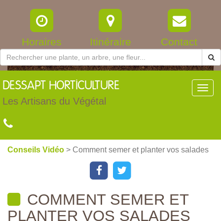
Horaires
Itinéraire
Contact
DESSAPT
HORTICULTURE
Toggl
navig
Les Artisans du Végétal
Conseils Vidéo
> Comment semer et planter vos salades
COMMENT SEMER ET
PLANTER VOS SALADES